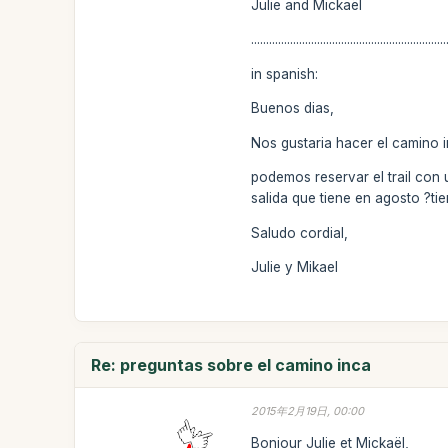
Julie and Mickaël
.................................................................
in spanish:
Buenos dias,
Nos gustaria hacer el camino 
podemos reservar el trail con
salida que tiene en agosto ?ti
Saludo cordial,
Julie y Mikael
Re: preguntas sobre el camino inca
2015年2月19日, 00:00
Bonjour Julie et Mickaël,