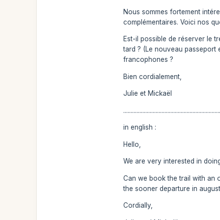
Nous sommes fortement intéress
complémentaires. Voici nos que
Est-il possible de réserver le
tard ? (Le nouveau passeport e
francophones ?
Bien cordialement,
Julie et Mickaël
.................................................................
in english :
Hello,
We are very interested in doing
Can we book the trail with an 
the sooner departure in augus
Cordially,