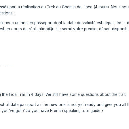
és par la réalisation du Trek du Chemin de l'Inca (4 jours). Nous sou
stions :
 trek avec un ancien passeport dont la date de validité est dépassée 
st en cours de réalisation)Quelle serait votre premier départ dispon
..............
 the Inca Trail in 4 days. We still have some questions about the trail:
out of date passport as the new one is not yet ready and give you all 
t you've got ?Do you have French speaking tour guide ?