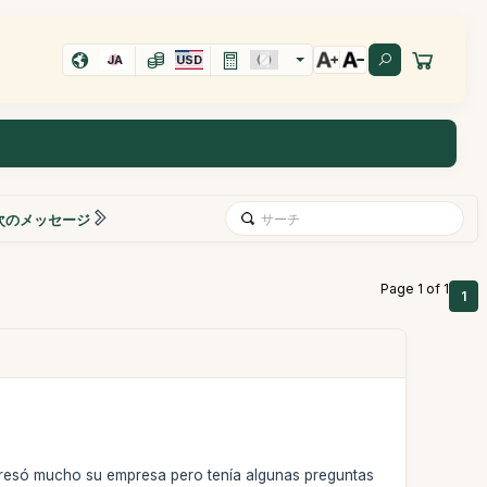
JA
USD
次のメッセージ
Page 1 of 1
1
teresó mucho su empresa pero tenía algunas preguntas