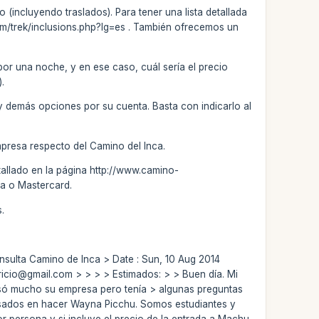
 (incluyendo traslados). Para tener una lista detallada
.com/trek/inclusions.php?lg=es . También ofrecemos un
por una noche, y en ese caso, cuál sería el precio
).
l y demás opciones por su cuenta. Basta con indicarlo al
mpresa respecto del Camino del Inca.
tallado en la página http://www.camino-
sa o Mastercard.
.
onsulta Camino de Inca > Date : Sun, 10 Aug 2014
atricio@gmail.com
> > > > Estimados: > > Buen día. Mi
esó mucho su empresa pero tenía > algunas preguntas
esados en hacer Wayna Picchu. Somos estudiantes y
por persona y si incluye el precio de la entrada a Machu