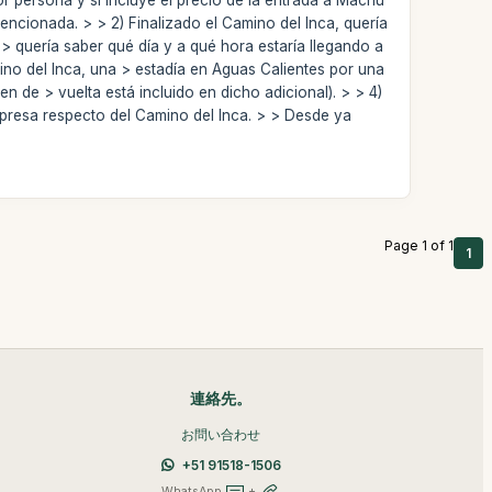
ncionada. > > 2) Finalizado el Camino del Inca, quería
 > quería saber qué día y a qué hora estaría llegando a
ino del Inca, una > estadía en Aguas Calientes por una
n de > vuelta está incluido en dicho adicional). > > 4)
mpresa respecto del Camino del Inca. > > Desde ya
Page 1 of 1
1
連絡先。
お問い合わせ
+51 91518-1506
WhatsApp
+