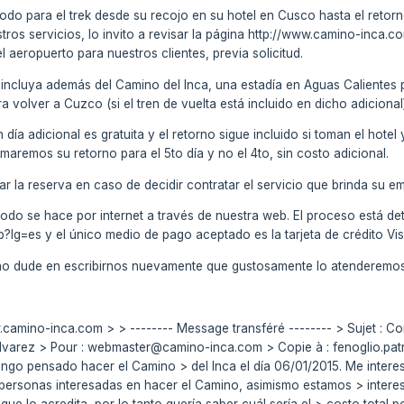
todo para el trek desde su recojo en su hotel en Cusco hasta el retorno
stros servicios, lo invito a revisar la página http://www.camino-inca
el aeropuerto para nuestros clientes, previa solicitud.
 incluya además del Camino del Inca, una estadía en Aguas Calientes 
 volver a Cuzco (si el tren de vuelta está incluido en dicho adicional
 día adicional es gratuita y el retorno sigue incluido si toman el hote
remos su retorno para el 5to día y no el 4to, sin costo adicional.
 la reserva en caso de decidir contratar el servicio que brinda su e
odo se hace por internet a través de nuestra web. El proceso está de
?lg=es y el único medio de pago aceptado es la tarjeta de crédito Vi
, no dude en escribirnos nuevamente que gustosamente lo atenderemos
w.camino-inca.com > > -------- Message transféré -------- > Sujet : C
alvarez
> Pour : webmaster@camino-inca.com
> Copie à : fenoglio.p
ngo pensado hacer el Camino > del Inca el día 06/01/2015. Me inter
 personas interesadas en hacer el Camino, asimismo estamos > inter
que lo acredita, por lo tanto quería saber cuál sería el > costo total 