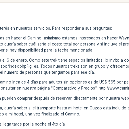
terés en nuestros servicios. Para responder a sus preguntas:
das en hacer el Camino, asimismo estamos interesados en hacer Wayn
nto quería saber cuál sería el costo total por persona y si incluye el
r si hay disponibilidad para la fecha mencionada.
 el 6 de enero. Como este trek tiene espacios limitados, lo invito a co
spo/index.php?lg=es. Todos nuestros treks son en grupo y ofrecemos s
del número de personas que tengamos para ese día.
el Camino Inca de 4 días para adultos sin opciones es de US$ 565 por
 consultar en nuestra página "Comparativo y Precios": http://www.cam
a pueden comprar después de reservar, directamente por nuestra web
ca, quería saber si el transporte hasta mi hotel en Cuzco está incluido
do a mi hotel, una vez finalizado el Camino.
Se llega tarde por la noche el 4to día.