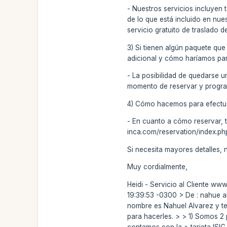
- Nuestros servicios incluyen 
de lo que está incluido en nue
servicio gratuito de traslado d
3) Si tienen algún paquete que
adicional y cómo haríamos para
- La posibilidad de quedarse un
momento de reservar y programa
4) Cómo hacemos para efectuar
- En cuanto a cómo reservar, t
inca.com/reservation/index.php
Si necesita mayores detalles
Muy cordialmente,
Heidi - Servicio al Cliente ww
19:39:53 -0300 > De : nahue 
nombre es Nahuel Alvarez y te
para hacerles. > > 1) Somos 2
contamos con la > tarjeta ISIC 